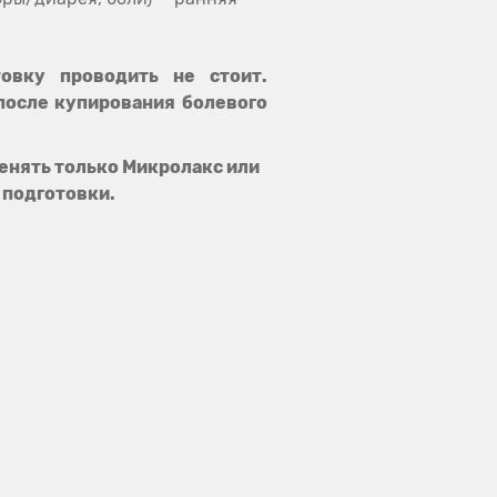
овку проводить не стоит.
после купирования болевого
енять только Микролакс или
 подготовки.