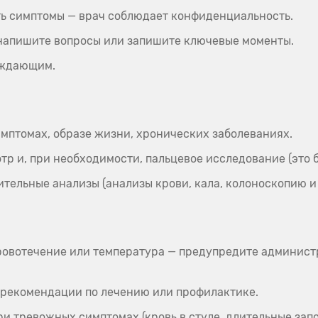
ть симптомы — врач соблюдает конфиденциальность.
 напишите вопросы или запишите ключевые моменты.
ождающим.
имптомах, образе жизни, хронических заболеваниях.
р и, при необходимости, пальцевое исследование (это 
тельные анализы (анализы крови, кала, колоноскопию и 
кровотечение или температура — предупредите админист
 рекомендации по лечению или профилактике.
ри тревожных симптомах (кровь в стуле, длительные зап