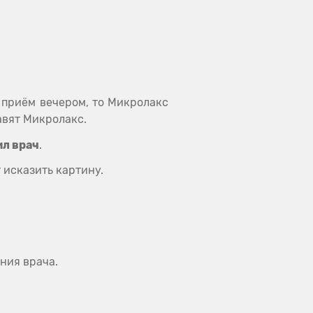
и приём вечером, то Микролакс
авят Микролакс.
ил врач
.
 исказить картину.
ния врача.