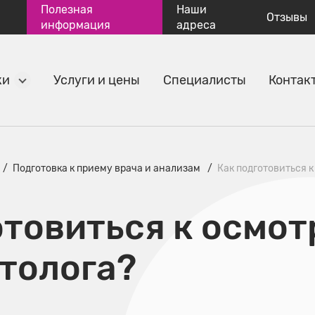
Полезная
Наши
Отзывы
информация
адреса
ки
Услуги и цены
Специалисты
Контак
Подготовка к приему врача и анализам
​Как подготовиться 
отовиться к осмот
толога?