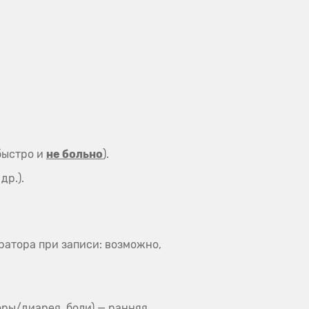
быстро и
не больно
).
др.).
ратора при записи: возможно,
оры/диарея, боли) — ранняя