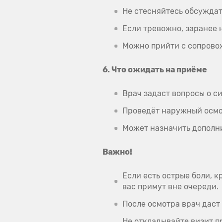
Не стесняйтесь обсужда
Если тревожно, заранее
Можно прийти с сопров
6. Что ожидать на приёме
Врач задаст вопросы о с
Проведёт наружный осмот
Может назначить дополни
Важно!
Если есть острые боли, 
вас примут вне очереди.
После осмотра врач даст
Не откладывайте визит п