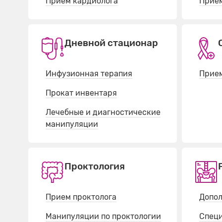
Прием кардиолога
Прием
Дневной стационар
Инфузионная терапия
Прием
Прокат инвентаря
Лечебные и диагностические
манипуляции
Проктология
Прием проктолога
Допол
Манипуляции по проктологии
Спец