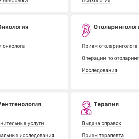
 невролога
Психология
Онкология
Отоларинголог
 онколога
Прием отоларинголога
Операции по отоларин
Исследования
Рентгенология
Терапия
нительные услуги
Выдача справок
иальные исследования
Прием терапевта