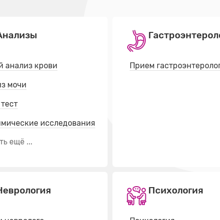
Анализы
Гастроэнтерол
 анализ крови
Прием гастроэнтероло
з мочи
 тест
имические исследования
ь ещё ...
Неврология
Психология