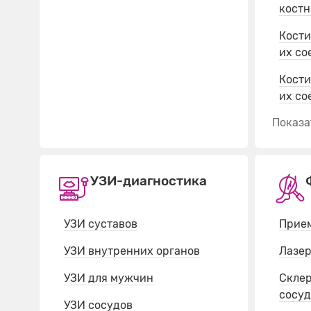
костн
Кости
их со
Кости
их со
Показат
УЗИ-диагностика
УЗИ суставов
Прием
УЗИ внутренних органов
Лазер
УЗИ для мужчин
Склер
сосуд
УЗИ сосудов