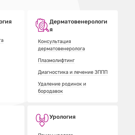
огия
Дерматовенерологи
я
га
Консультация
дерматовенеролога
Плазмолифтинг
Диагностика и лечение ЗППП
Удаление родинок и
бородавок
Урология