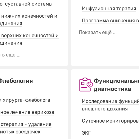
о-суставной системы
Инфузионная терапия
 нижних конечностей и
Программа снижения в
единения
Показать ещё ...
 верхних конечностей и
единения
ь ещё ...
Флебология
Функциональн
диагностика
 хирурга-флеболога
Исследование функци
внешнего дыхания
ное лечение варикоза
Суточное мониториро
отерапия - удаление
истых звездочек
ЭКГ