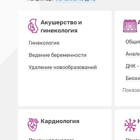
Акушерство и
гинекология
Общий
Гинекология
Анали
Ведение беременности
ДНК -
Удаление новообразований
Биох
Показат
Кардиология