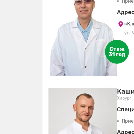
Прие
Адрес
«Кл
ул. 
Стаж
31 год
Каши
Хирург
Спец
Прие
Адрес