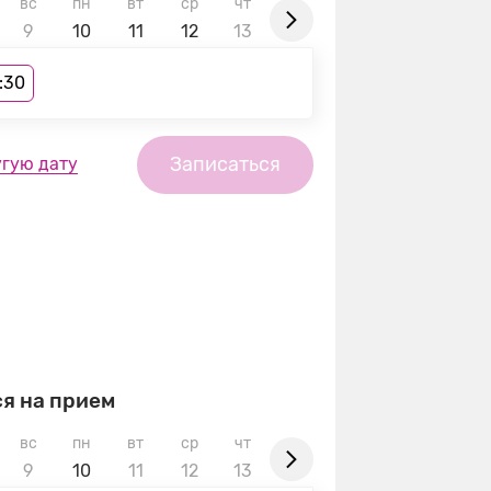
вс
пн
вт
ср
чт
пт
сб
вс
пн
9
10
11
12
13
14
15
16
17
:30
Записаться
угую дату
я на прием
вс
пн
вт
ср
чт
пт
сб
вс
пн
9
10
11
12
13
14
15
16
17