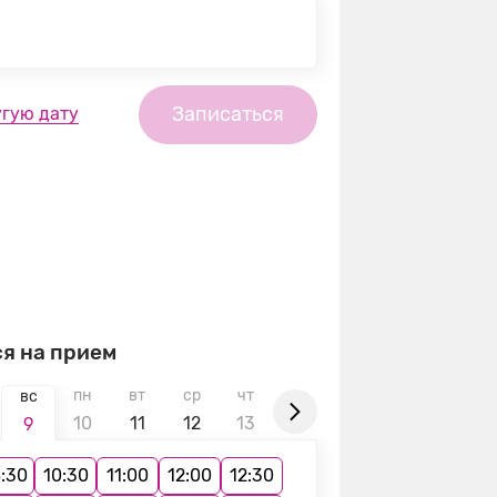
Записаться
угую дату
я на прием
пн
вт
ср
чт
пт
сб
вс
пн
вс
10
11
12
13
14
15
16
17
9
:30
10:30
11:00
12:00
12:30