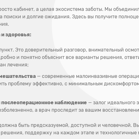
росто кабинет, а целая экосистема заботы. Мы объедини
а поиски и долгие ожидания. Здесь вы получите полноц
ния.
 и здоровья:
ункт. Это доверительный разговор, внимательный осмот
одробно и понятно объяснит все варианты решения, отве
ан лечения;
вмешательства
— современные малоинвазивные операци
шить проблему эффективно, с минимальным дискомфорто
и послеоперационное наблюдение
— залог идеального 
езболезненно, а врач проследит за вашим восстановлени
должна быть предсказуемой, доступной и человечной. Вы
е решения, поддержку на каждом этапе и технологичны