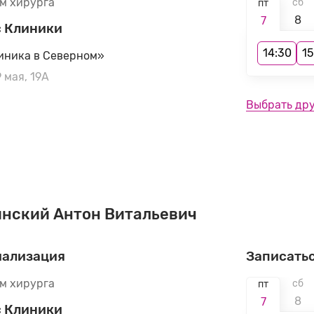
м хирурга
сб
пт
8
7
 Клиники
14:30
15
иника в Северном»
9 мая, 19А
Выбрать др
нский Антон Витальевич
иализация
Записатьс
м хирурга
сб
пт
8
7
 Клиники