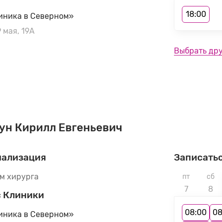
18:00
иника в Северном»
9 мая, 19А
Выбрать др
ун Кирилл Евгеньевич
иализация
Записатьс
м хирурга
пт
сб
7
8
 Клиники
08:00
08
иника в Северном»