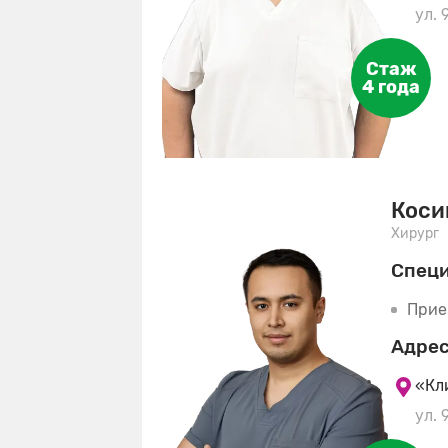
ул. 
Стаж
4 года
Коси
Хирург
Спец
Прие
Адрес
«Кл
ул. 