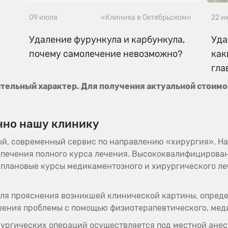
09 июля
«Клиника в Октябрьском»
22 и
Удаление фурункула и карбункула,
Уда
почему самолечение невозможно?
как
гла
тельный характер. Для получения актуальной стоимо
нно нашу клинику
й, современный сервис по направлению «хирургия». Н
печения полного курса лечения. Высококвалифицирова
 плановые курсы медикаментозного и хирургического л
для прояснения возникшей клинической картины, опред
шения проблемы с помощью физиотерапевтического, мед
ургических операций осуществляется под местной анес