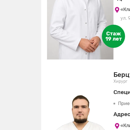
«Кл
ул. 
Стаж
19 лет
Берц
Хирург
Спец
Прие
Адрес
«Кл