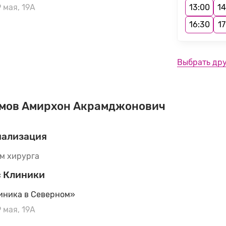
9 мая, 19А
13:00
14
16:30
17
Выбрать др
мов Амирхон Акрамджонович
иализация
м хирурга
 Клиники
иника в Северном»
9 мая, 19А