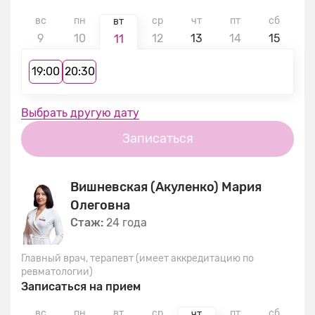
вс
пн
ср
чт
пт
сб
в
вт
9
10
12
13
14
15
1
11
19:00
20:30
Выбрать другую дату
Записаться
Вишневская (Акуленко) Мария
Олеговна
Стаж:
24 года
Главный врач, терапевт (имеет аккредитацию по
ревматологии)
Записаться на прием
вс
пн
вт
ср
пт
сб
в
чт