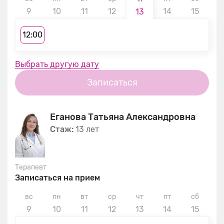
9
10
11
12
14
15
1
13
12:00
Выбрать другую дату
Записаться
Еганова Татьяна Александровна
Стаж:
13 лет
Терапевт
Записаться на прием
вс
пн
вт
ср
чт
пт
сб
в
9
10
11
12
13
14
15
1