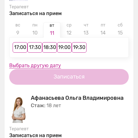
Терапевт
Записаться на прием
вс
пн
ср
чт
пт
сб
в
вт
9
10
12
13
14
15
1
11
17:00
17:30
18:30
19:00
19:30
Выбрать другую дату
Записаться
Афанасьева Ольга Владимировна
Стаж:
18 лет
Терапевт
Записаться на прием