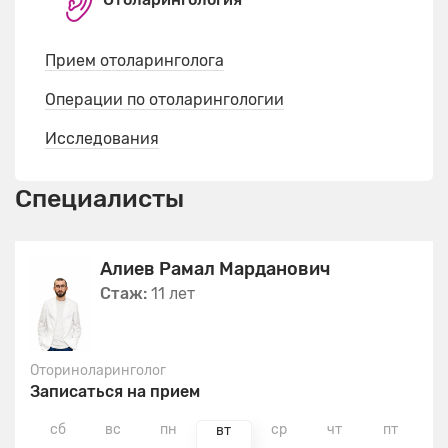
Прием отоларинголога
Операции по отоларингологии
Исследования
Специалисты
Алиев Рамал Марданович
Стаж:
11 лет
Оториноларинголог
Записаться на прием
сб
вс
пн
ср
чт
пт
с
вт