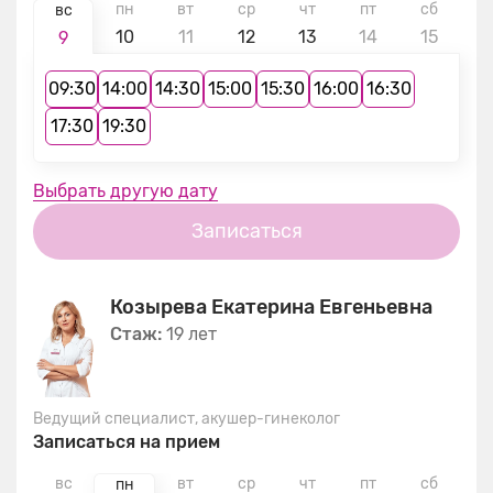
пн
вт
ср
чт
пт
сб
в
вс
10
11
12
13
14
15
1
9
09:30
14:00
14:30
15:00
15:30
16:00
16:30
17:30
19:30
Выбрать другую дату
Записаться
Козырева Екатерина Евгеньевна
Стаж:
19 лет
Ведущий специалист, акушер-гинеколог
Записаться на прием
вс
вт
ср
чт
пт
сб
в
пн