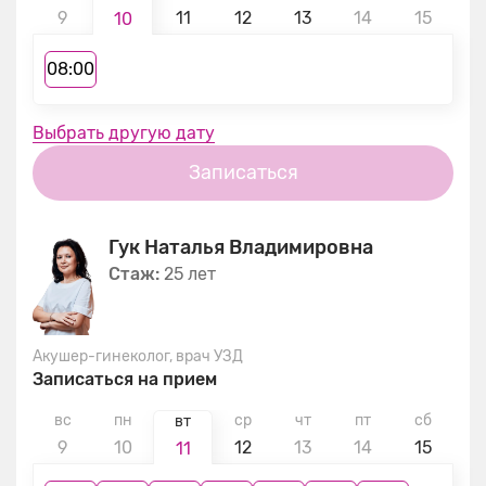
9
11
12
13
14
15
1
10
08:00
Выбрать другую дату
Записаться
Гук Наталья Владимировна
Стаж:
25 лет
Акушер-гинеколог, врач УЗД
Записаться на прием
вс
пн
ср
чт
пт
сб
в
вт
9
10
12
13
14
15
1
11