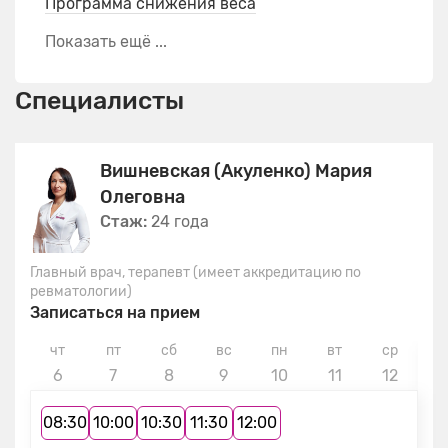
Программа снижения веса
Показать ещё ...
Специалисты
Вишневская (Акуленко) Мария
Олеговна
Стаж:
24 года
Главный врач, терапевт (имеет аккредитацию по
ревматологии)
Записаться на прием
чт
пт
сб
вс
пн
вт
ср
ч
6
7
8
9
10
11
12
1
08:30
10:00
10:30
11:30
12:00