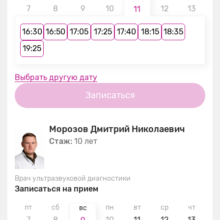
7
8
9
10
12
13
1
11
16:30
16:50
17:05
17:25
17:40
18:15
18:35
19:25
Выбрать другую дату
Записаться
Морозов Дмитрий Николаевич
Стаж:
10 лет
Врач ультразвуковой диагностики
Записаться на прием
пт
сб
пн
вт
ср
чт
п
вс
7
8
10
11
12
13
1