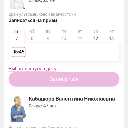
Стаж:
28 лет
Врач ультразвуковой диагностики
Записаться на прием
сб
вс
пн
вт
ср
чт
п
пт
8
9
10
11
12
13
1
7
15:45
Выбрать другую дату
Записаться
Кабацюра Валентина Николаевна
Стаж:
47 лет
Врач ультразвуковой диагностики