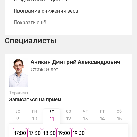
Программа снижения веса
Показать ещё ...
Специалисты
Аникин Дмитрий Александрович
Стаж:
8 лет
Терапевт
Записаться на прием
вс
пн
ср
чт
пт
сб
в
вт
9
10
12
13
14
15
1
11
17:00
17:30
18:30
19:00
19:30