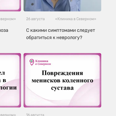
еверном»
26 августа
«Клиника в Северном»
иоза
С какими симптомами следует
обратиться к неврологу?
еверном»
16 августа