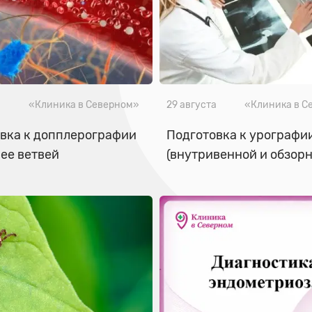
а
«Клиника в Северном»
29 августа
«Клиника в С
вка к допплерографии
Подготовка к урографи
 ее ветвей
(внутривенной и обзорн