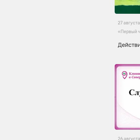
27 августа
«Первый 
Действи
26 август