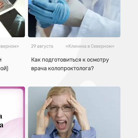
еверном»
29 августа
«Клиника в Северном»
и
​Как подготовиться к осмотру
ой)
врача колопроктолога?