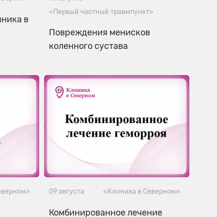
«Первый частный травмпункт»
ника в
Повреждения менисков
коленного сустава
еверном»
09 августа
«Клиника в Северном»
Комбинированное лечение