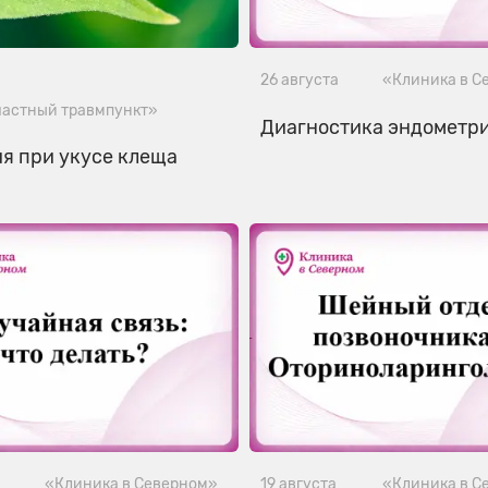
26 августа
«Клиника в С
частный травмпункт»
Диагностика эндометр
я при укусе клеща
а
«Клиника в Северном»
19 августа
«Клиника в С