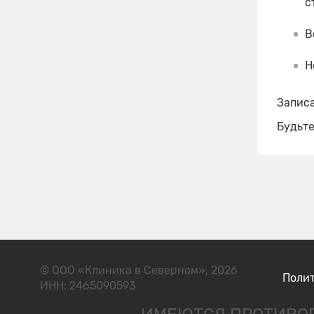
с
В
Н
Запис
Будьте
© ООО «Клиника в Северном», 2026
Поли
ИНН: 2465090593