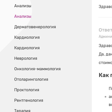
Анализы
Здравс
Анализы
Дерматовенерология
Отве
Админи
Кардиология
Здравс
Кардиология
Да, да
Неврология
стоимо
Онкология-маммология
Как 
Отоларингология
П
Проктология
а
Рентгенология
в
Терапия