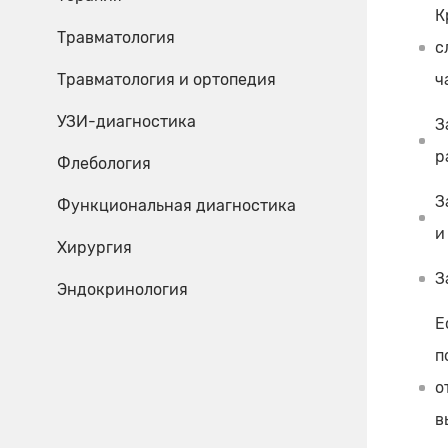
К
Травматология
с
Травматология и ортопедия
ч
УЗИ-диагностика
З
р
Флебология
З
Функциональная диагностика
и
Хирургия
З
Эндокринология
Е
п
о
в