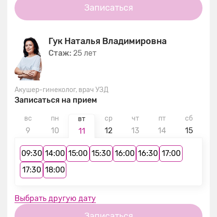
Записаться
Гук Наталья Владимировна
Стаж:
25 лет
Акушер-гинеколог, врач УЗД
Записаться на прием
вс
пн
ср
чт
пт
сб
в
вт
9
10
12
13
14
15
1
11
09:30
14:00
15:00
15:30
16:00
16:30
17:00
17:30
18:00
Выбрать другую дату
Записаться