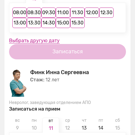
08:00
08:30
09:30
11:00
11:30
12:00
12:30
13:00
13:30
14:30
15:00
15:30
Выбрать другую дату
Записаться
Финк Инна Сергеевна
Стаж:
12 лет
Невролог, заведующая отделением АПО
Записаться на прием
вс
пн
ср
чт
пт
сб
в
вт
9
10
12
13
14
15
1
11