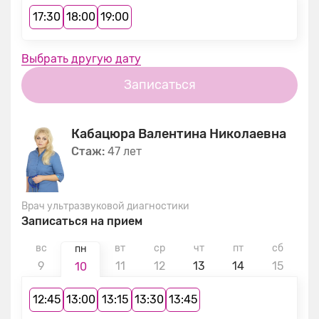
17:30
18:00
19:00
Выбрать другую дату
Записаться
Кабацюра Валентина Николаевна
Стаж:
47 лет
Врач ультразвуковой диагностики
Записаться на прием
вс
вт
ср
чт
пт
сб
в
пн
9
11
12
13
14
15
1
10
12:45
13:00
13:15
13:30
13:45