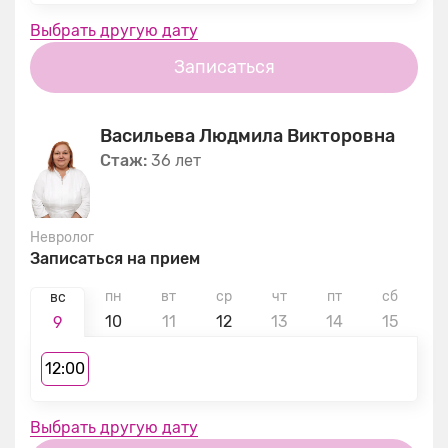
Выбрать другую дату
Записаться
Васильева Людмила Викторовна
Стаж:
36 лет
Невролог
Записаться на прием
пн
вт
ср
чт
пт
сб
в
вс
10
11
12
13
14
15
1
9
12:00
Выбрать другую дату