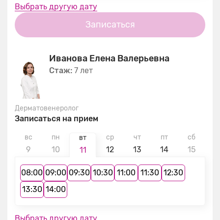
Выбрать другую дату
Записаться
Иванова Елена Валерьевна
Стаж:
7 лет
Дерматовенеролог
Записаться на прием
вс
пн
ср
чт
пт
сб
в
вт
9
10
12
13
14
15
1
11
08:00
09:00
09:30
10:30
11:00
11:30
12:30
13:30
14:00
Выбрать другую дату