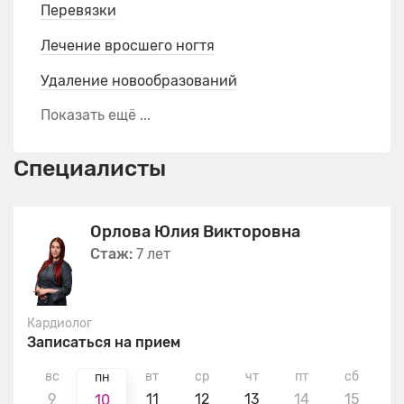
Перевязки
Лечение вросшего ногтя
Удаление новообразований
Показать ещё ...
Специалисты
Орлова Юлия Викторовна
Стаж:
7 лет
Кардиолог
Записаться на прием
вс
вт
ср
чт
пт
сб
в
пн
9
11
12
13
14
15
1
10