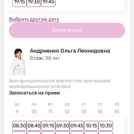
19:15
19:30
19:45
Выбрать другую дату
Записаться
Андриенко Ольга Леонидовна
Стаж:
38 лет
Врач функциональной диагностики, врач высшей
квалификационной категории
Записаться на прием
вс
пн
вт
ср
чт
пт
сб
в
9
10
11
12
13
14
15
1
08:30
08:45
09:15
09:30
09:45
10:15
10:30