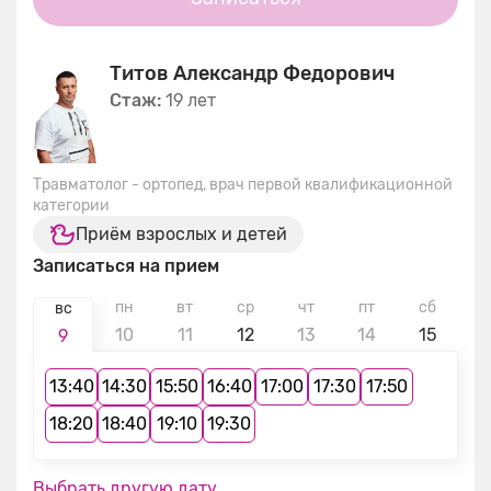
Титов Александр Федорович
Стаж:
19 лет
Травматолог - ортопед, врач первой квалификационной
категории
Приём взрослых и детей
Записаться на прием
пн
вт
ср
чт
пт
сб
в
вс
10
11
12
13
14
15
1
9
13:40
14:30
15:50
16:40
17:00
17:30
17:50
18:20
18:40
19:10
19:30
Выбрать другую дату