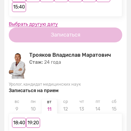
15:40
Выбрать другую дату
Записаться
Трояков Владислав Маратович
Стаж:
24 года
Уролог, кандидат медицинских наук
Записаться на прием
вс
пн
ср
чт
пт
сб
в
вт
9
10
12
13
14
15
1
11
18:40
19:20