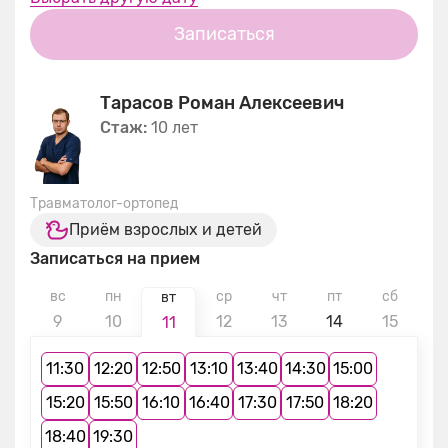
Записаться
Тарасов Роман Алексеевич
Стаж:
10 лет
Травматолог-ортопед
Приём взрослых и детей
Записаться на прием
вс
пн
ср
чт
пт
сб
в
вт
9
10
12
13
14
15
1
11
11:30
12:20
12:50
13:10
13:40
14:30
15:00
15:20
15:50
16:10
16:40
17:30
17:50
18:20
18:40
19:30