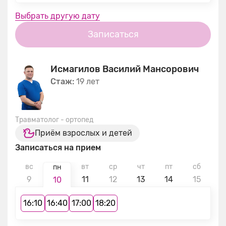
Выбрать другую дату
Записаться
Исмагилов Василий Мансорович
Стаж:
19 лет
Травматолог - ортопед
Приём взрослых и детей
Записаться на прием
вс
вт
ср
чт
пт
сб
в
пн
9
11
12
13
14
15
1
10
16:10
16:40
17:00
18:20