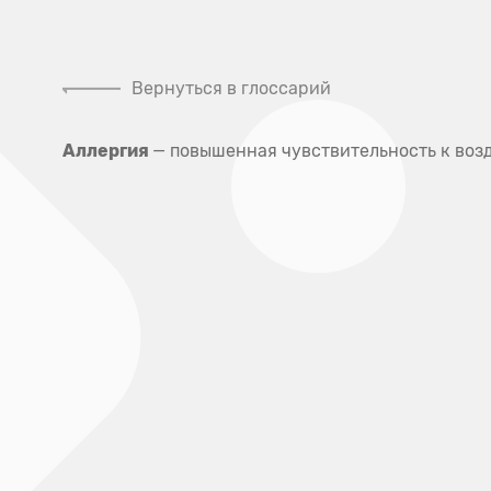
Налоговый
Контакты контролирующих
вычет
органов
Вернуться в глоссарий
Клини
Аллергия
— повышенная чувствительность к воз
Главная
Глоссарий
Глоссарий
А