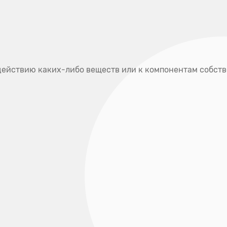
Полезная
Наши
Отзывы
информация
адреса
ки
Услуги и цены
Специалисты
Контак
действию каких-либо веществ или к компонентам собств
Д