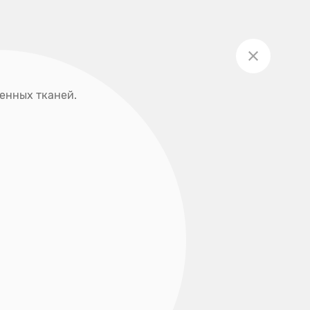
Личный кабинет
Акции
Записаться на приём
ты
енных тканей.
+7 (391) 205-00-48
О