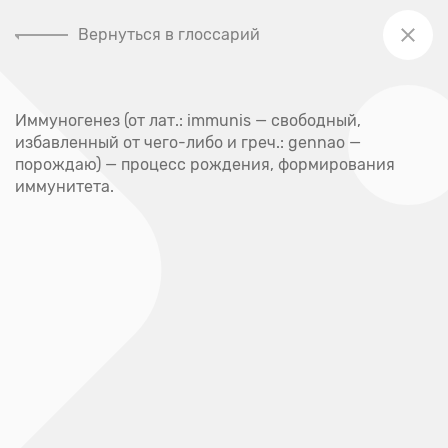
Вернуться в глоссарий
+7 (391) 205-00-48
Иммуногенез (от лат.: immunis — свободный,
Главная
избавленный от чего-либо и греч.: gennao —
Глоссарий
порождаю) — процесс рождения, формирования
иммунитета.
Глоссарий
А
Абсцесс
Акне
Аллерген
Аллергия