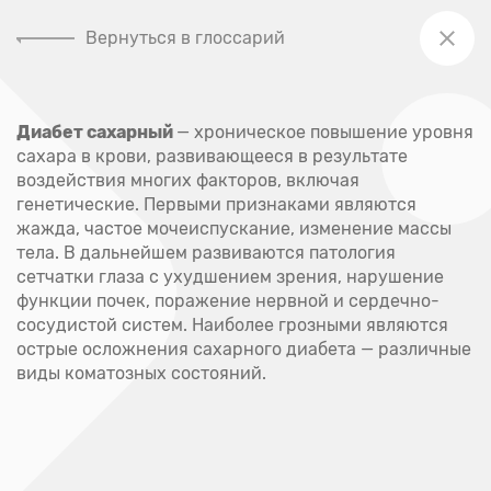
Вернуться в глоссарий
+7 (391) 205-00-48
Диабет сахарный
— хроническое повышение уровня
Главная
сахара в крови, развивающееся в результате
Глоссарий
воздействия многих факторов, включая
генетические. Первыми признаками являются
Глоссарий
жажда, частое мочеиспускание, изменение массы
тела. В дальнейшем развиваются патология
сетчатки глаза с ухудшением зрения, нарушение
А
функции почек, поражение нервной и сердечно-
сосудистой систем. Наиболее грозными являются
острые осложнения сахарного диабета — различные
Абсцесс
виды коматозных состояний.
Акне
Аллерген
Аллергия