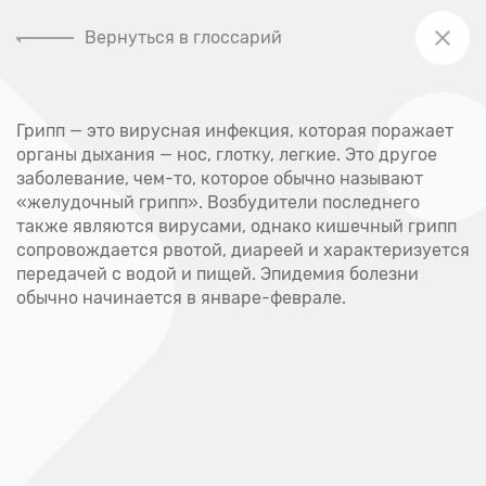
Вернуться в глоссарий
+7 (391) 205-00-48
Грипп — это вирусная инфекция, которая поражает
Главная
органы дыхания — нос, глотку, легкие. Это другое
Глоссарий
заболевание, чем-то, которое обычно называют
«желудочный грипп». Возбудители последнего
Глоссарий
также являются вирусами, однако кишечный грипп
сопровождается рвотой, диареей и характеризуется
передачей с водой и пищей. Эпидемия болезни
А
обычно начинается в январе-феврале.
Абсцесс
Акне
Аллерген
Аллергия