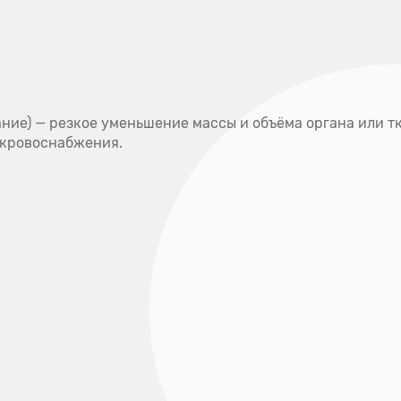
Полезная
Наши
Отзывы
информация
адреса
ки
Услуги и цены
Специалисты
Контак
питание) — резкое уменьшение массы и объёма органа или
 кровоснабжения.
Д