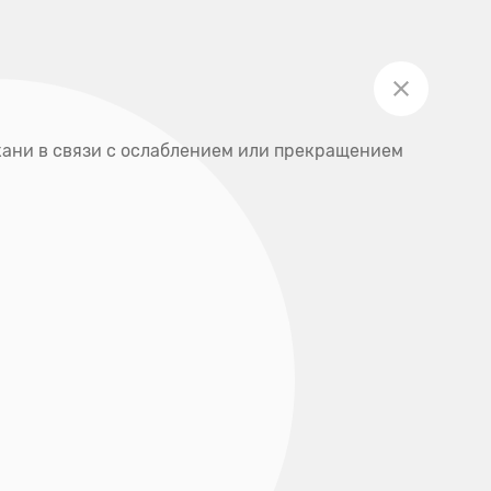
Личный кабинет
Акции
Записаться на приём
ты
 ткани в связи с ослаблением или прекращением
+7 (391) 205-00-48
О