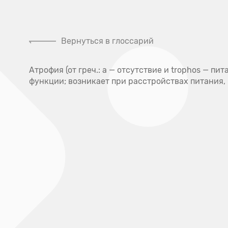
Налоговый
Контакты контролирующих
вычет
органов
Вернуться в глоссарий
Клини
Атрофия (от греч.: а — отсутствие и trophos — 
функции; возникает при расстройствах питания,
Главная
Глоссарий
Глоссарий
А