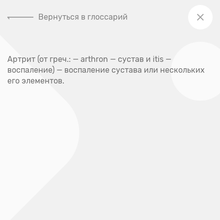
Вернуться в глоссарий
+7 (391) 205-00-48
Артрит (от греч.: — arthron — сустав и itis —
Главная
воспаление) — воспаление сустава или нескольких
Глоссарий
его элементов.
Глоссарий
А
Абсцесс
Акне
Аллерген
Аллергия