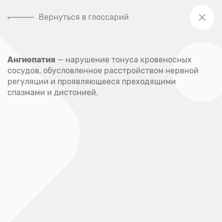
Вернуться в глоссарий
+7 (391) 205-00-48
Ангиопатия
— нарушение тонуса кровеносных
Главная
сосудов, обусловленное расстройством нервной
Глоссарий
регуляции и проявляющееся преходящими
спазмами и дистонией.
Глоссарий
А
Абсцесс
Акне
Аллерген
Аллергия