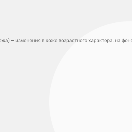
Полезная
Наши
Отзывы
информация
адреса
ки
Услуги и цены
Специалисты
Контак
 кожа) — изменения в коже возрастного характера, на фо
Д