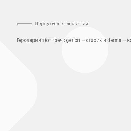
Налоговый
Контакты контролирующих
вычет
органов
Вернуться в глоссарий
Клини
Геродермия (от греч.: gerion — старик и derma —
Главная
Глоссарий
Глоссарий
А