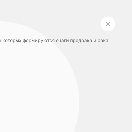
Личный кабинет
Акции
Записаться на приём
ты
не которых формируются очаги предрака и рака.
+7 (391) 205-00-48
О