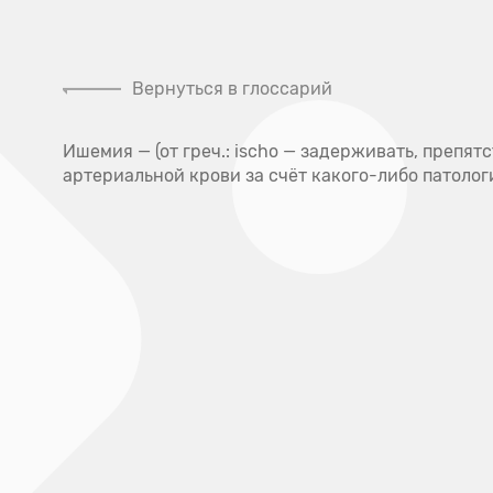
Налоговый
Контакты контролирующих
вычет
органов
Вернуться в глоссарий
Клини
Ишемия — (от греч.: ischo — задерживать, препя
артериальной крови за счёт какого-либо патолог
Главная
Глоссарий
Глоссарий
А