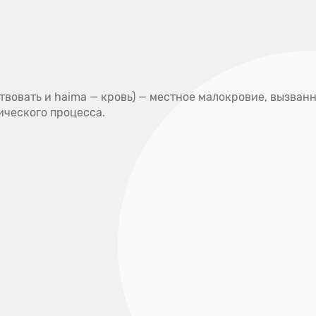
Полезная
Наши
Отзывы
информация
адреса
ки
Услуги и цены
Специалисты
Контак
тствовать и haima — кровь) — местное малокровие, вызв
ического процесса.
Д