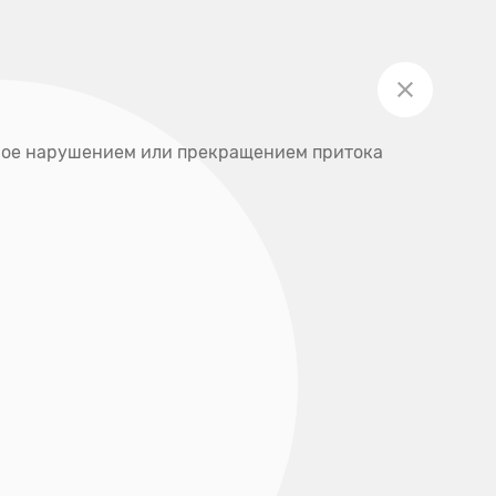
Личный кабинет
Акции
Записаться на приём
ты
анное нарушением или прекращением притока
+7 (391) 205-00-48
О