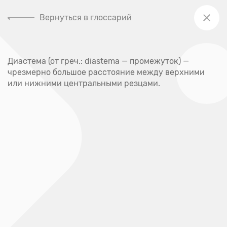
Вернуться в глоссарий
+7 (391) 205-00-48
Диастема (от греч.: diastema — промежуток) —
Главная
чрезмерно большое расстояние между верхними
Глоссарий
или нижними центральными резцами.
Глоссарий
А
Абсцесс
Акне
Аллерген
Аллергия