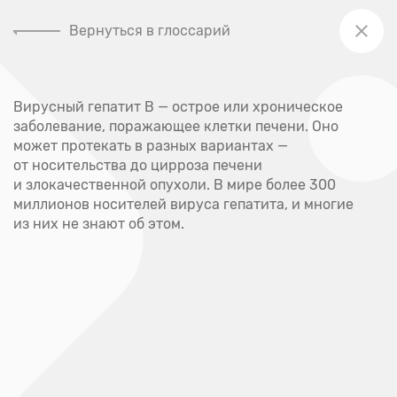
Вернуться в глоссарий
+7 (391) 205-00-48
Вирусный гепатит B — острое или хроническое
Главная
заболевание, поражающее клетки печени. Оно
Глоссарий
может протекать в разных вариантах —
от носительства до цирроза печени
Глоссарий
и злокачественной опухоли. В мире более 300
миллионов носителей вируса гепатита, и многие
из них не знают об этом.
А
Абсцесс
Акне
Аллерген
Аллергия