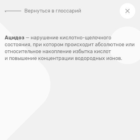
Вернуться в глоссарий
+7 (391) 205-00-48
Ацидоз
— нарушение кислотно-щелочного
Главная
состояния, при котором происходит абсолютное или
Глоссарий
относительное накопление избытка кислот
и повышение концентрации водородных ионов.
Глоссарий
А
Абсцесс
Акне
Аллерген
Аллергия