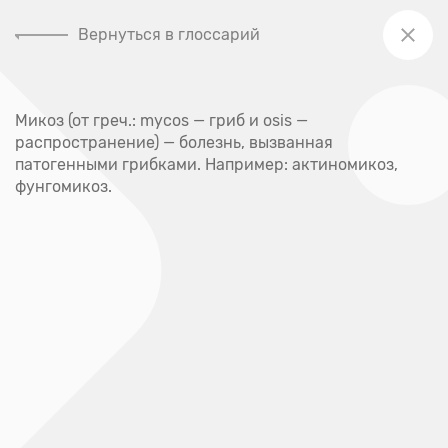
Вернуться в глоссарий
+7 (391) 205-00-48
Микоз (от греч.: mycos — гриб и osis —
Главная
распространение) — болезнь, вызванная
Глоссарий
патогенными грибками. Например: актиномикоз,
фунгомикоз.
Глоссарий
А
Абсцесс
Акне
Аллерген
Аллергия