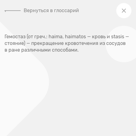
Вернуться в глоссарий
+7 (391) 205-00-48
Гемостаз (от греч.: haima, haimatos — кровь и stasis —
Главная
стояние) — прекращение кровотечения из сосудов
Глоссарий
в ране различными способами.
Глоссарий
А
Абсцесс
Акне
Аллерген
Аллергия