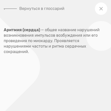
Вернуться в глоссарий
+7 (391) 205-00-48
Аритмия (сердца)
— общее название нарушений
Главная
возникновения импульсов возбуждения или его
Глоссарий
проведения по миокарду. Проявляется
нарушениями частоты и ритма сердечных
Глоссарий
сокращений.
А
Абсцесс
Акне
Аллерген
Аллергия