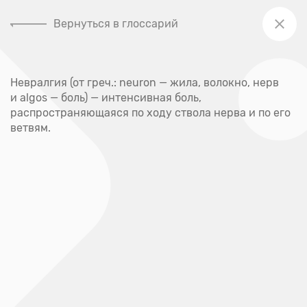
Вернуться в глоссарий
+7 (391) 205-00-48
Невралгия (от греч.: neuron — жила, волокно, нерв
Главная
и algos — боль) — интенсивная боль,
Глоссарий
распространяющаяся по ходу ствола нерва и по его
ветвям.
Глоссарий
А
Абсцесс
Акне
Аллерген
Аллергия