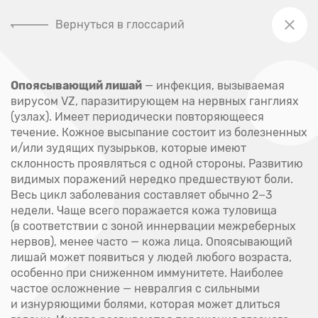
Вернуться в глоссарий
+7 (391) 205-00-48
Опоясывающий лишай
— инфекция, вызываемая
Главная
вирусом VZ, паразитирующем на нервных ганглиях
Глоссарий
(узлах). Имеет периодически повторяющееся
течение. Кожное высыпание состоит из болезненных
Глоссарий
и/или зудящих пузырьков, которые имеют
склонность проявляться с одной стороны. Развитию
видимых поражений нередко предшествуют боли.
А
Весь цикл заболевания составляет обычно 2−3
недели. Чаще всего поражается кожа туловища
(в соответствии с зоной иннервации межреберных
Абсцесс
нервов), менее часто — кожа лица. Опоясывающий
лишай может появиться у людей любого возраста,
Акне
особенно при сниженном иммунитете. Наиболее
Аллерген
частое осложнение — невралгия с сильными
и изнуряющими болями, которая может длиться
Аллергия