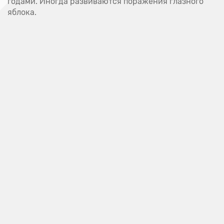
годами. Иногда развиваются поражения глазного
Амнезия
яблока.
Анальная трещина
Анальный зуд
Анамнез
Анатомия
Ангина
Ангиома
Ангиопатия
Анемия
Антибиотики
Антиген
Антиоксиданты
Антисептик