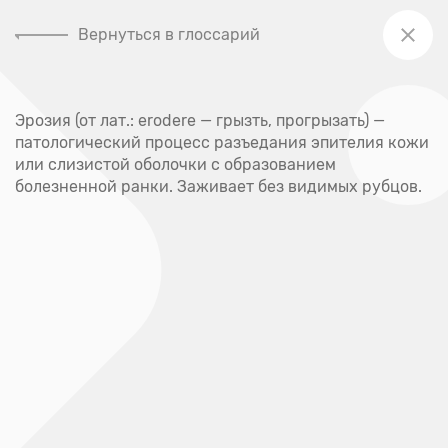
Вернуться в глоссарий
+7 (391) 205-00-48
Эрозия (от лат.: erodere — грызть, прогрызать) —
Главная
патологический процесс разъедания эпителия кожи
Глоссарий
или слизистой оболочки с образованием
болезненной ранки. Заживает без видимых рубцов.
Глоссарий
А
Абсцесс
Акне
Аллерген
Аллергия