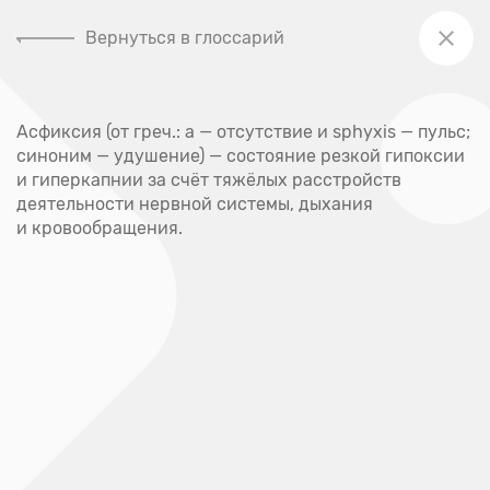
Вернуться в глоссарий
+7 (391) 205-00-48
Асфиксия (от греч.: а — отсутствие и sphyxis — пульс;
Главная
синоним — удушение) — состояние резкой гипоксии
Глоссарий
и гиперкапнии за счёт тяжёлых расстройств
деятельности нервной системы, дыхания
Глоссарий
и кровообращения.
А
Абсцесс
Акне
Аллерген
Аллергия